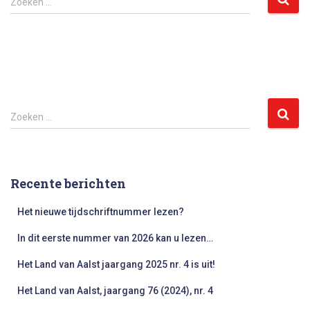
Zoeken …
naar:
Z
Zoeken …
o
e
k
e
Recente berichten
n
n
Het nieuwe tijdschriftnummer lezen?
a
a
In dit eerste nummer van 2026 kan u lezen…
r
:
Het Land van Aalst jaargang 2025 nr. 4 is uit!
Het Land van Aalst, jaargang 76 (2024), nr. 4