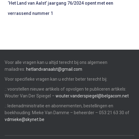
‘Het Land van Aalst’ jaargang 76/2024 opent met een
verrassend nummer 1
Voor alle vragen kan u altijd terecht bij ons algemeen
mailadres:
hetlandvanaalst@gmail.com
Voor specifieke vragen kan u echter beter terecht bij:
.: voorstellen nieuwe artikels of opvolgen te publiceren artikels:
Wouter Van Der Spiegel –
wouter.vanderspiegel@belgacom.net
.: ledenadministratie en abonnementen, bestellingen en
boekhouding: Mieke Van Damme – beheerder – 053 21 63 30 of
vdmieke@skynet.be