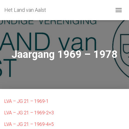
Het Land van Aalst
T
O
G
G
L
E
N
Jaargang 1969 – 1978
A
V
I
G
A
T
I
O
N
LVA – JG 21 – 1969-1
LVA – JG 21 – 1969-2+3
LVA – JG 21 – 1969-4+5