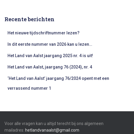
e
k
e
Recente berichten
n
n
Het nieuwe tijdschriftnummer lezen?
a
a
In dit eerste nummer van 2026 kan u lezen…
r
:
Het Land van Aalst jaargang 2025 nr. 4 is uit!
Het Land van Aalst, jaargang 76 (2024), nr. 4
‘Het Land van Aalst’ jaargang 76/2024 opent met een
verrassend nummer 1
Voor alle vragen kan u altijd terecht bij ons algemeen
mailadres:
hetlandvanaalst@gmail.com