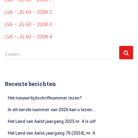
LVA – JG 60 – 2008-2
LVA – JG 60 – 2008-3
LVA – JG 60 – 2008-4
Z
Zoeken …
o
e
k
e
Recente berichten
n
n
Het nieuwe tijdschriftnummer lezen?
a
a
In dit eerste nummer van 2026 kan u lezen…
r
:
Het Land van Aalst jaargang 2025 nr. 4 is uit!
Het Land van Aalst, jaargang 76 (2024), nr. 4