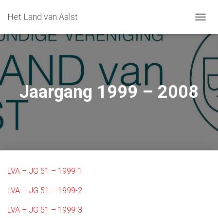
Het Land van Aalst
T
O
G
G
L
E
N
Jaargang 1999 – 2008
A
V
I
G
A
T
I
O
N
LVA – JG 51 – 1999-1
LVA – JG 51 – 1999-2
LVA – JG 51 – 1999-3