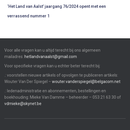
‘Het Land van Aalst’ jaargang 76/2024 opent met een
verrassend nummer 1
Voor alle vragen kan u altijd terecht bij ons algemeen
mailadres:
hetlandvanaalst@gmail.com
Voor specifieke vragen kan u echter beter terecht bij:
.: voorstellen nieuwe artikels of opvolgen te publiceren artikels:
Wouter Van Der Spiegel –
wouter.vanderspiegel@belgacom.net
.: ledenadministratie en abonnementen, bestellingen en
boekhouding: Mieke Van Damme – beheerder – 053 21 63 30 of
vdmieke@skynet.be